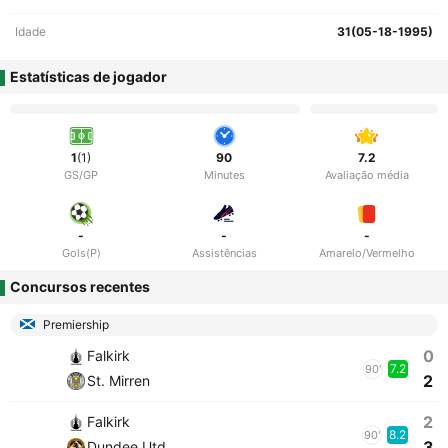
Idade
31(05-18-1995)
Estatísticas de jogador
1
(1)
90
7.2
GS/GP
Minutes
Avaliação média
-
-
-
Gols(P)
Assistências
Amarelo/Vermelho
Concursos recentes
Premiership
0
Falkirk
7.2
90'
2
St. Mirren
2
Falkirk
8.2
90'
3
Dundee Utd