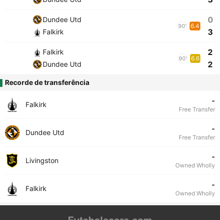
0
Dundee Utd
6.4
90'
3
Falkirk
2
Falkirk
6.6
90'
2
Dundee Utd
Recorde de transferência
-
Falkirk
Free Transfer
-
Dundee Utd
Free Transfer
-
Livingston
Owned Wholly
-
Falkirk
Owned Wholly
Futebolscore.com