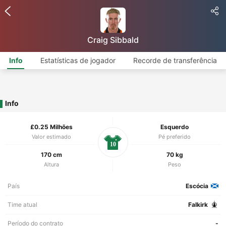
Craig Sibbald
Info
Estatísticas de jogador
Recorde de transferência
Info
£0.25 Milhões
Esquerdo
Valor estimado
Pé preferido
10
170 cm
70 kg
Altura
Peso
País
Escócia
Time atual
Falkirk
Período do contrato
-