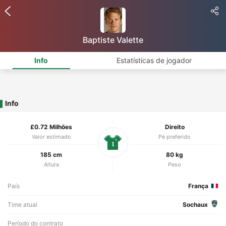
Baptiste Valette
Info
Estatísticas de jogador
Info
£0.72 Milhões
Direito
Valor estimado
Pé preferido
1
185 cm
80 kg
Altura
Peso
País
França
Time atual
Sochaux
Período do contrato