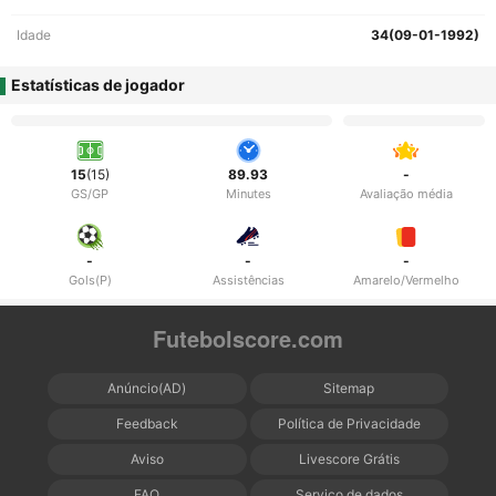
Idade
34(09-01-1992)
Estatísticas de jogador
15
(15)
89.93
-
GS/GP
Minutes
Avaliação média
-
-
-
Gols(P)
Assistências
Amarelo/Vermelho
Futebolscore.com
Anúncio(AD)
Sitemap
Feedback
Política de Privacidade
Aviso
Livescore Grátis
FAQ
Serviço de dados