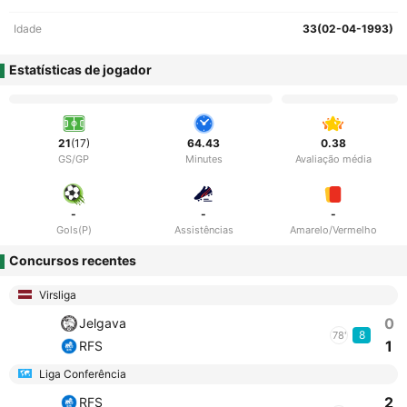
Idade
33(02-04-1993)
Estatísticas de jogador
21
(17)
64.43
0.38
GS/GP
Minutes
Avaliação média
-
-
-
Gols(P)
Assistências
Amarelo/Vermelho
Concursos recentes
Virsliga
0
Jelgava
8
78'
1
RFS
Liga Conferência
2
RFS