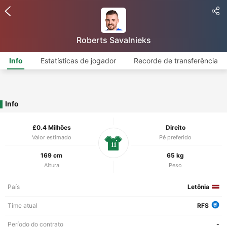
Roberts Savalnieks
Info
Estatísticas de jogador
Recorde de transferência
Info
£0.4 Milhões
Direito
Valor estimado
Pé preferido
11
169 cm
65 kg
Altura
Peso
País
Letônia
Time atual
RFS
Período do contrato
-