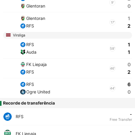
9'
0
Glentoran
1
Glentoran
17'
2
RFS
Virsliga
1
RFS
58'
1
Auda
0
FK Liepaja
46'
2
RFS
6
RFS
44'
0
Ogre United
Recorde de transferência
-
RFS
Free Transfer
-
FK Liepaja