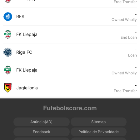
Free Transfer
-
RFS
Owned Wholly
-
FK Liepaja
End Loan
-
Riga FC
Loan
-
FK Liepaja
Owned Wholly
-
Jagiellonia
Free Transfer
Futebolscore.com
Anúncio(AD)
Sitemap
Feedback
Política de Privacidade