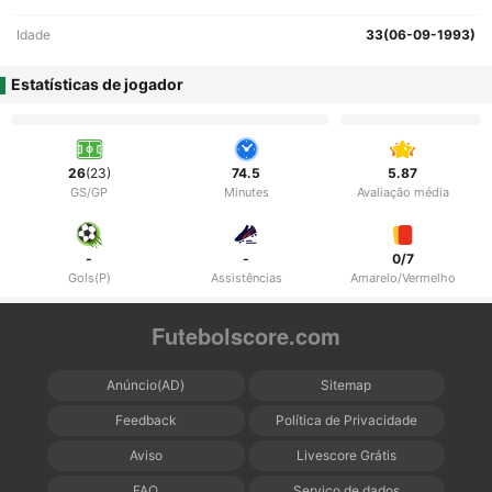
Idade
33(06-09-1993)
Estatísticas de jogador
26
(23)
74.5
5.87
GS/GP
Minutes
Avaliação média
-
-
0/7
Gols(P)
Assistências
Amarelo/Vermelho
Futebolscore.com
Anúncio(AD)
Sitemap
Feedback
Política de Privacidade
Aviso
Livescore Grátis
FAQ
Serviço de dados