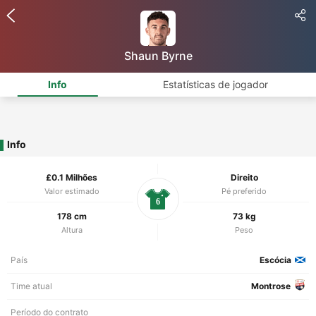
Shaun Byrne
Info
Estatísticas de jogador
Info
£0.1 Milhões
Direito
Valor estimado
Pé preferido
6
178 cm
73 kg
Altura
Peso
País
Escócia
Time atual
Montrose
Período do contrato