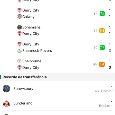
1
Derry City
7.1
57'
1
Galway
1
Bohemians
6.8
51'
1
Derry City
1
Derry City
7.7
90'
0
Shamrock Rovers
1
Shelbourne
6.4
90'
2
Derry City
Recorde de transferência
-
Shrewsbury
Free Transfer
-
Sunderland
End Loan