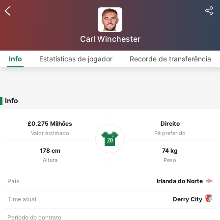
Carl Winchester
Info
Estatísticas de jogador
Recorde de transferência
Info
£0.275 Milhões
Direito
Valor estimado
Pé preferido
20
178 cm
74 kg
Altura
Peso
País
Irlanda do Norte
Time atual
Derry City
Período do contrato