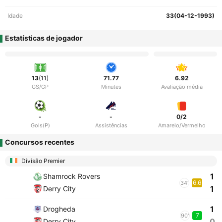
Idade
33(04-12-1993)
Estatísticas de jogador
13
(11)
71.77
6.92
GS/GP
Minutes
Avaliação média
-
-
0/2
Gols(P)
Assistências
Amarelo/Vermelho
Concursos recentes
Divisão Premier
1
Shamrock Rovers
6.6
34'
1
Derry City
1
Drogheda
7
90'
0
Derry City