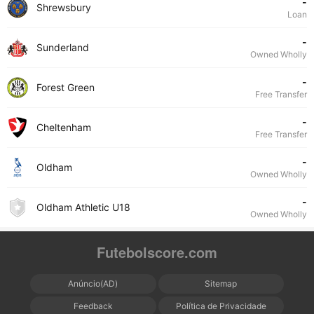
-
Shrewsbury
Loan
-
Sunderland
Owned Wholly
-
Forest Green
Free Transfer
-
Cheltenham
Free Transfer
-
Oldham
Owned Wholly
-
Oldham Athletic U18
Owned Wholly
Futebolscore.com
Anúncio(AD)
Sitemap
Feedback
Política de Privacidade