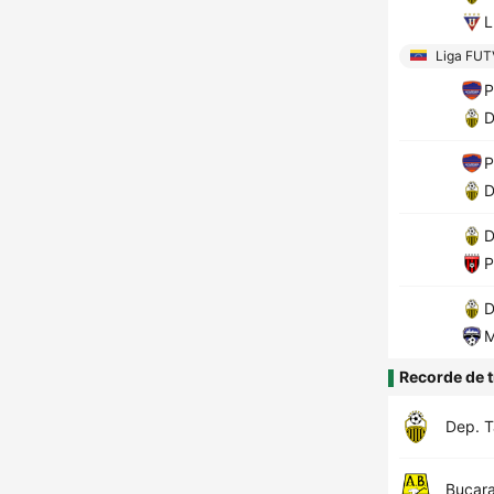
L
Liga FUT
P
D
P
D
D
P
D
M
Recorde de t
Dep. T
Bucar