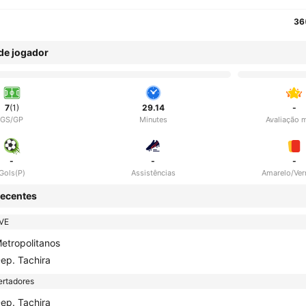
36
 de jogador
7
(1)
29.14
-
GS/GP
Minutes
Avaliação 
-
-
-
Gols(P)
Assistências
Amarelo/Ve
ecentes
VE
etropolitanos
ep. Tachira
ertadores
ep. Tachira