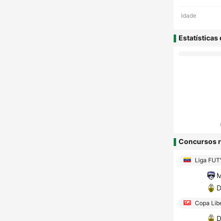
Idade
Estatísticas
Concursos r
Liga FUT
M
D
Copa Lib
D