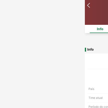
Info
Info
País
Time atual
Período do co