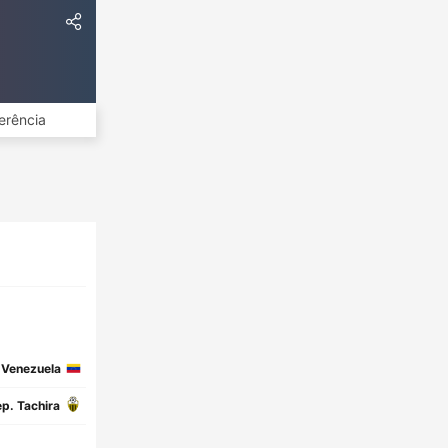
erência
Venezuela
p. Tachira