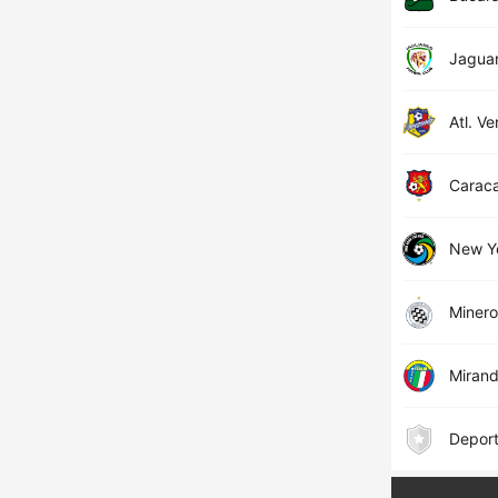
Jagua
Atl. V
Carac
New Y
Minero
Miran
Deporti