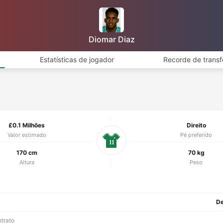
Diomar Diaz
Estatísticas de jogador
Recorde de transf
£0.1 Milhões
Direito
Valor estimado
Pé preferido
11
170 cm
70 kg
Altura
Peso
De
ntrato