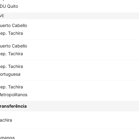
DU Quito
VE
uerto Cabello
ep. Tachira
uerto Cabello
ep. Tachira
ep. Tachira
ortuguesa
ep. Tachira
etropolitanos
ransferência
achira
amanga