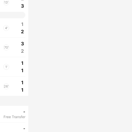
13'
3
1
4'
2
3
70'
2
1
1'
1
1
26'
1
-
Free Transfer
-