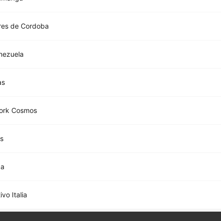
res de Cordoba
enezuela
as
ork Cosmos
s
da
vo Italia