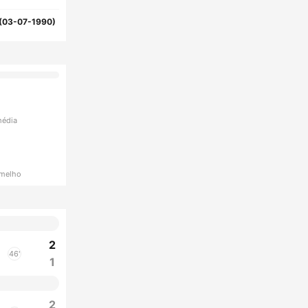
(03-07-1990)
média
rmelho
2
46'
1
2