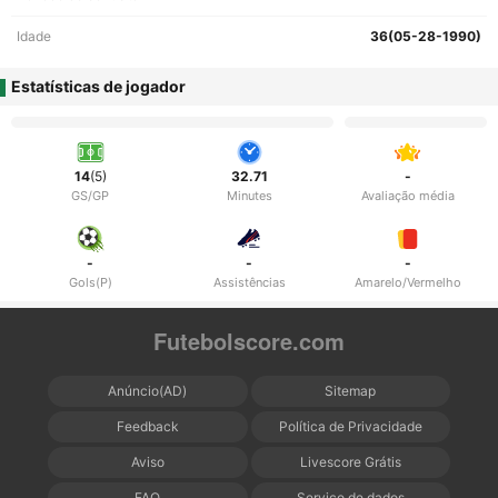
Idade
36(05-28-1990)
Estatísticas de jogador
14
(5)
32.71
-
GS/GP
Minutes
Avaliação média
-
-
-
Gols(P)
Assistências
Amarelo/Vermelho
Futebolscore.com
Anúncio(AD)
Sitemap
Feedback
Política de Privacidade
Aviso
Livescore Grátis
FAQ
Serviço de dados