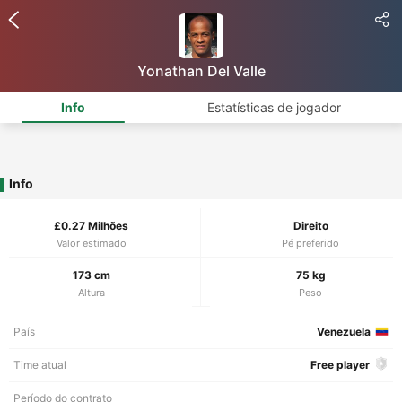
Yonathan Del Valle
Info
Estatísticas de jogador
Info
£0.27 Milhões
Direito
Valor estimado
Pé preferido
173 cm
75 kg
Altura
Peso
País
Venezuela
Time atual
Free player
Período do contrato