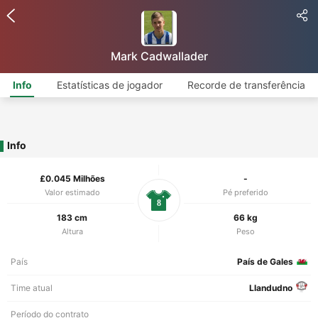
Mark Cadwallader
Info
Estatísticas de jogador
Recorde de transferência
Info
£0.045 Milhões
-
Valor estimado
Pé preferido
8
183 cm
66 kg
Altura
Peso
País
País de Gales
Time atual
Llandudno
Período do contrato