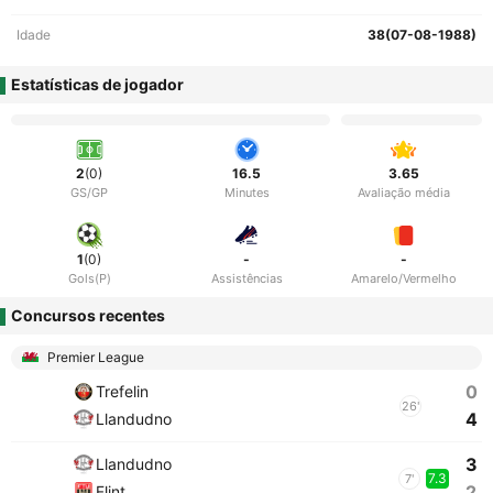
Idade
38(07-08-1988)
Estatísticas de jogador
2
(0)
16.5
3.65
GS/GP
Minutes
Avaliação média
1
(0)
-
-
Gols(P)
Assistências
Amarelo/Vermelho
Concursos recentes
Premier League
0
Trefelin
26'
4
Llandudno
3
Llandudno
7.3
7'
2
Flint