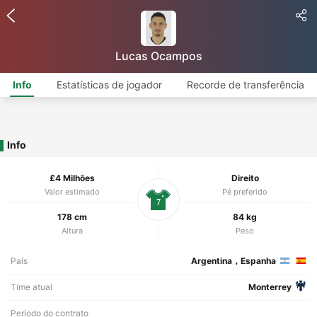
Lucas Ocampos
Info
Estatísticas de jogador
Recorde de transferência
Info
£4 Milhões
Direito
Valor estimado
Pé preferido
7
178 cm
84 kg
Altura
Peso
País
Argentina，Espanha
Time atual
Monterrey
Período do contrato