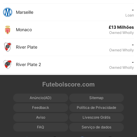
-
Marseille
Loan
£13 Milhões
Monaco
Owned Wholly
-
River Plate
Owned Wholly
-
River Plate 2
Owned Wholly
Futebolscore.com
Anúncio(AD)
Sitemap
Feedback
Política de Privacidade
Aviso
Livescore Grátis
FAQ
Serviço de dados