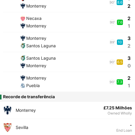
8.6
90'
2
Monterrey
2
Necaxa
7.6
90'
1
Monterrey
3
Monterrey
10
89'
2
Santos Laguna
3
Santos Laguna
6.5
90'
0
Monterrey
2
Monterrey
7.3
90'
1
Puebla
Recorde de transferência
£7.25 Milhões
Monterrey
Owned Wholly
-
Sevilla
End Loan