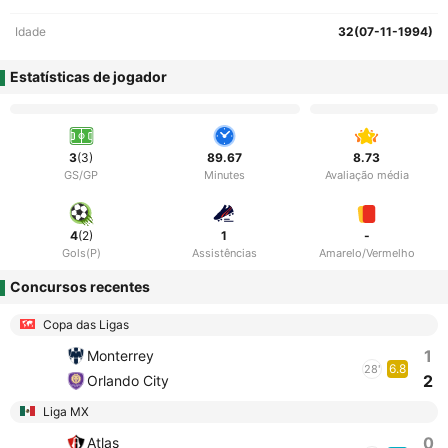
Idade
32(07-11-1994)
Estatísticas de jogador
3
(3)
89.67
8.73
GS/GP
Minutes
Avaliação média
4
(2)
1
-
Gols(P)
Assistências
Amarelo/Vermelho
Concursos recentes
Copa das Ligas
1
Monterrey
6.8
28'
2
Orlando City
Liga MX
0
Atlas