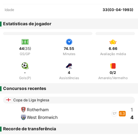
Idade
33(03-04-1993)
Estatísticas de jogador
44
(35)
74.55
6.66
GS/GP
Minutes
Avaliação média
-
4
0/2
Gols(P)
Assistências
Amarelo/Vermelho
Concursos recentes
Copa da Liga Inglesa
1
Rotherham
6.3
17'
4
West Bromwich
Recorde de transferência