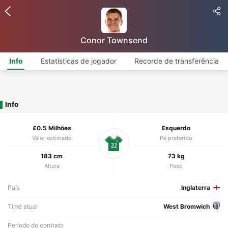
Conor Townsend
Info
Estatísticas de jogador
Recorde de transferência
Info
£0.5 Milhões
Esquerdo
Valor estimado
Pé preferido
22
183 cm
73 kg
Altura
Peso
País
Inglaterra
Time atual
West Bromwich
Período do contrato