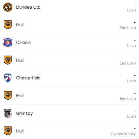
-
Dundee Utd
Loan
-
Hull
End Loan
-
Carlisle
Loan
-
Hull
End Loan
-
Chesterfield
Loan
-
Hull
End Loan
-
Grimsby
Loan
-
Hull
Owned Wholly