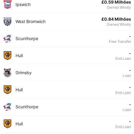
£0.59 Milhões
Ipswich
Owned Wholly
£0.84 Milhões
West Bromwich
Owned Wholly
-
Scunthorpe
Free Transfer
-
Hull
End Loan
-
Grimsby
Loan
-
Hull
End Loan
-
Scunthorpe
Loan
-
Hull
End Loan