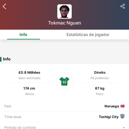
Tokmac Nguen
Info
Estatísticas de jogador
Info
£0.8 Milhões
Direito
Valor estimado
Pé preferido
93
174 cm
67 kg
Altura
Peso
País
Noruega
Time atual
Tochigi City
Período do contrato
-