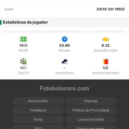
Idade
33(10-20-1993)
Estatísticas de jogador
13
(9)
53.69
6.32
GS/GP
Minutes
Avaliação média
1
(0)
-
1/2
Gols(P)
Assistências
Amarelo/Vermelho
Futebolscore.com
Anúncio(AD)
Sitemap
Feedback
Política de Privacidade
Aviso
Livescore Grátis
FAQ
Serviço de dados