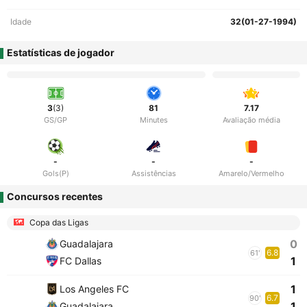
Idade
32(01-27-1994)
Estatísticas de jogador
3
(3)
81
7.17
GS/GP
Minutes
Avaliação média
-
-
-
Gols(P)
Assistências
Amarelo/Vermelho
Concursos recentes
Copa das Ligas
0
Guadalajara
6.8
61'
1
FC Dallas
1
Los Angeles FC
6.7
90'
1
Guadalajara