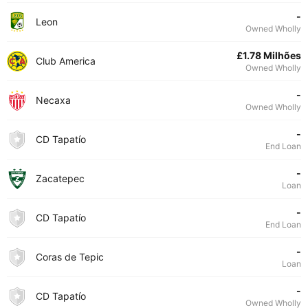
-
Leon
Owned Wholly
£1.78 Milhões
Club America
Owned Wholly
-
Necaxa
Owned Wholly
-
CD Tapatío
End Loan
-
Zacatepec
Loan
-
CD Tapatío
End Loan
-
Coras de Tepic
Loan
-
CD Tapatío
Owned Wholly