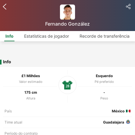
Fernando González
Info
Estatísticas de jogador
Recorde de transferência
Info
£1 Milhões
Esquerdo
Valor estimado
Pé preferido
28
175 cm
-
Altura
Peso
País
México
Time atual
Guadalajara
Período do contrato