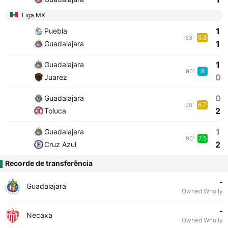
Liga MX
1
Puebla
6.8
63'
1
Guadalajara
1
Guadalajara
8
90'
0
Juarez
0
Guadalajara
6.7
90'
2
Toluca
1
Guadalajara
7.5
90'
2
Cruz Azul
Recorde de transferência
-
Guadalajara
Owned Wholly
-
Necaxa
Owned Wholly