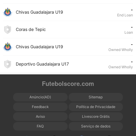
-
Chivas Guadalajara U19
End Loan
-
Coras de Tepic
Loan
-
Chivas Guadalajara U19
Owned Wholly
-
Deportivo Guadalajara U17
Owned Wholly
Futebolscore.com
Anúncio(AD)
Sitemap
Feedback
Política de Privacidade
Aviso
Livescore Grátis
FAQ
Serviço de dados