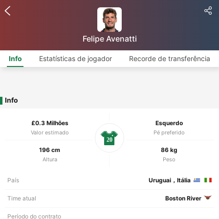
Felipe Avenatti
Info
Estatísticas de jogador
Recorde de transferência
Info
£0.3 Milhões
Esquerdo
Valor estimado
Pé preferido
20
196 cm
86 kg
Altura
Peso
País
Uruguai，Itália
Time atual
Boston River
Período do contrato