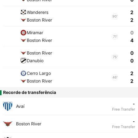
2
Wanderers
90'
2
Boston River
0
Miramar
71'
4
Boston River
0
Boston River
75'
0
Danubio
2
Cerro Largo
46'
2
Boston River
Recorde de transferência
-
Avaí
Free Transfer
-
Boston River
Free Transfer