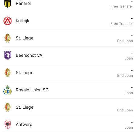
-
Peñarol
Free Transfer
-
Kortrijk
Free Transfer
-
St. Liege
End Loan
-
Beerschot VA
Loan
-
St. Liege
End Loan
-
Royale Union SG
Loan
-
St. Liege
End Loan
-
Antwerp
Loan