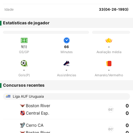
Idade
33(04-26-1993)
Estatísticas de jogador
1
(1)
66
-
GS/GP
Minutes
Avaliação média
-
-
-
Gols(P)
Assistências
Amarelo/Vermelho
Concursos recentes
Liga AUF Uruguaia
0
Boston River
66'
0
Central Esp.
0
Cerro CA
60'
0
Boston River