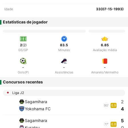
Idade
33(07-15-1993)
Estatísticas de jogador
2
(2)
83.5
6.85
GS/GP
Minutes
Avaliação média
-
-
-
Gols(P)
Assistências
Amarelo/Vermelho
Concursos recentes
Liga J2
2
Sagamihara
6.9
90'
4
Yokohama FC
5
Sagamihara
6.8
77'
0
Kusatsu