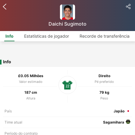
Daichi Sugimoto
Info
Estatísticas de jogador
Recorde de transferência
Info
£0.05 Milhões
Direito
Valor estimado
Pé preferido
22
187 cm
79 kg
Altura
Peso
País
Japão
Time atual
Sagamihara
Período do contrato