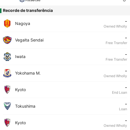
Recorde de transferência
-
Nagoya
Owned Wholly
-
Vegalta Sendai
Free Transfer
-
Iwata
Free Transfer
-
Yokohama M.
Owned Wholly
-
Kyoto
End Loan
-
Tokushima
Loan
-
Kyoto
Owned Wholly