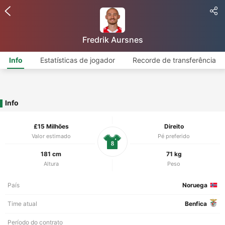
Fredrik Aursnes
Info
Estatísticas de jogador
Recorde de transferência
Info
£15 Milhões
Direito
Valor estimado
Pé preferido
8
181 cm
71 kg
Altura
Peso
País
Noruega
Time atual
Benfica
Período do contrato