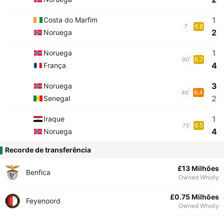
1
Costa do Marfim
6.8
7'
2
Noruega
1
Noruega
6.7
90'
4
França
3
Noruega
6.4
46'
2
Senegal
1
Iraque
6.5
73'
4
Noruega
Recorde de transferência
£13 Milhões
Benfica
Owned Wholly
£0.75 Milhões
Feyenoord
Owned Wholly