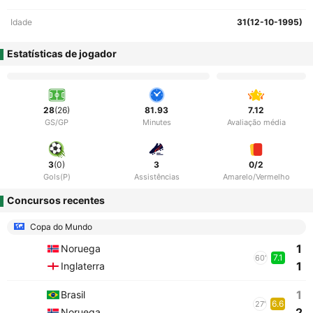
Idade
31(12-10-1995)
Estatísticas de jogador
28
(26)
81.93
7.12
GS/GP
Minutes
Avaliação média
3
(0)
3
0/2
Gols(P)
Assistências
Amarelo/Vermelho
Concursos recentes
Copa do Mundo
1
Noruega
7.1
60'
1
Inglaterra
1
Brasil
6.6
27'
2
Noruega