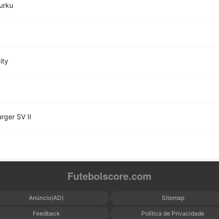
Turku
ity
ger SV II
Futebolscore.com
Anúncio(AD)
Sitemap
Feedback
Política de Privacidade