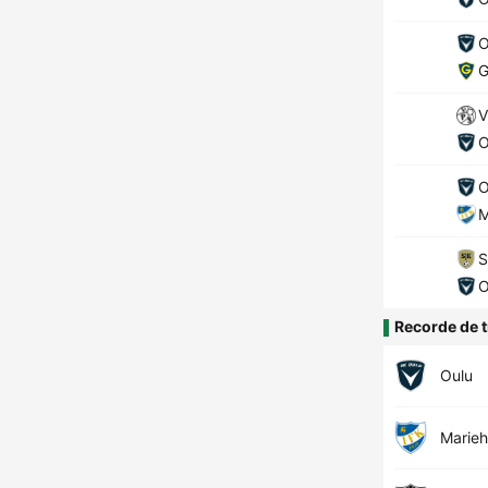
O
G
V
O
O
M
S
O
Recorde de t
Oulu
Marie