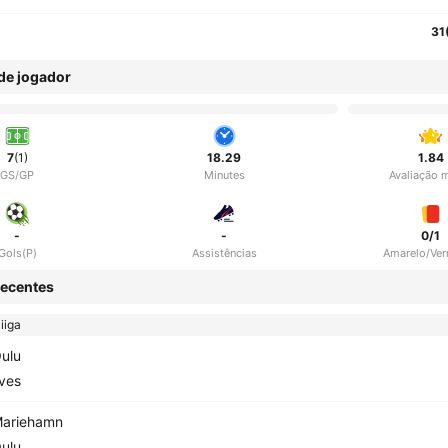
31
 de jogador
7
(1)
18.29
1.84
GS/GP
Minutes
Avaliação 
-
-
0/1
Gols(P)
Assistências
Amarelo/Ve
ecentes
iiga
ulu
lves
ariehamn
ulu