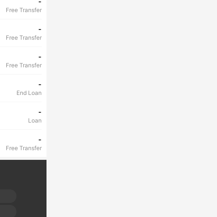
-
Free Transfer
-
Free Transfer
-
Free Transfer
-
End Loan
-
Loan
-
Free Transfer