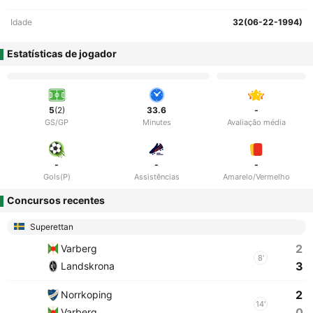
Idade
32(06-22-1994)
Estatísticas de jogador
5
(2)
33.6
-
GS/GP
Minutes
Avaliação média
-
-
-
Gols(P)
Assistências
Amarelo/Vermelho
Concursos recentes
Superettan
2
Varberg
8'
3
Landskrona
2
Norrkoping
14'
0
Varberg