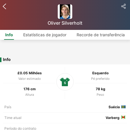
Oliver Silverholt
Info
Estatísticas de jogador
Recorde de transferência
Info
£0.05 Milhões
Esquerdo
Valor estimado
Pé preferido
6
176 cm
78 kg
Altura
Peso
País
Suécia
Time atual
Varberg
Período do contrato