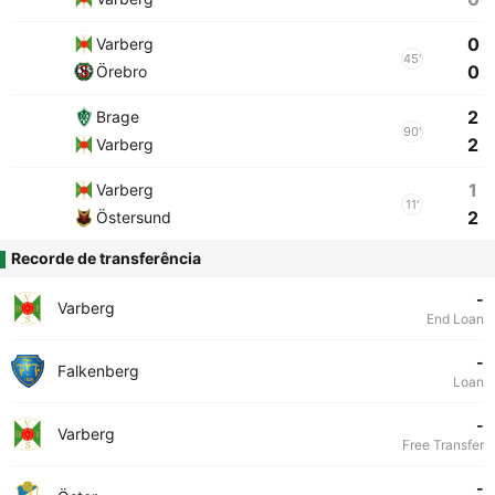
0
Varberg
45'
0
Örebro
2
Brage
90'
2
Varberg
1
Varberg
11'
2
Östersund
Recorde de transferência
-
Varberg
End Loan
-
Falkenberg
Loan
-
Varberg
Free Transfer
-