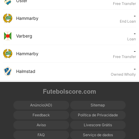
Öster
Free Transfer
-
Hammarby
End Loan
-
Varberg
Loan
-
Hammarby
Free Transfer
-
Halmstad
Owned Wholly
Futebolscore.com
Anúncio(AD)
Sitemap
Feedback
Política de Privacidade
Aviso
Livescore Grátis
FAQ
Serviço de dados