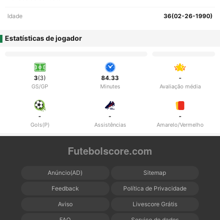
Idade
36(02-26-1990)
Estatísticas de jogador
3
(3)
84.33
-
GS/GP
Minutes
Avaliação média
-
-
-
Gols(P)
Assistências
Amarelo/Vermelho
Futebolscore.com
Anúncio(AD)
Sitemap
Feedback
Política de Privacidade
Aviso
Livescore Grátis
FAQ
Serviço de dados