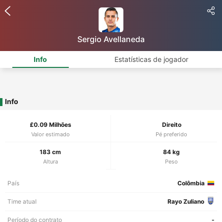
Sergio Avellaneda
Info
Estatísticas de jogador
Info
£0.09 Milhões
Direito
Valor estimado
Pé preferido
183 cm
84 kg
Altura
Peso
País
Colômbia
Time atual
Rayo Zuliano
Período do contrato
-