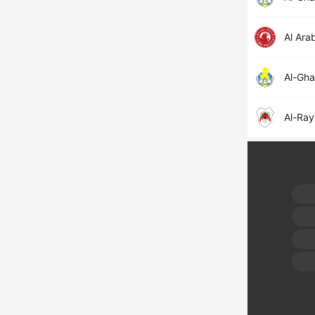
Al Arab
Al-Gha
Al-Ra