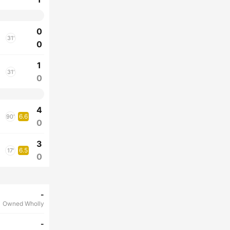
0
31'
0
1
31'
0
4
6.6
90'
0
3
6.5
17'
0
-
Owned Wholly
-