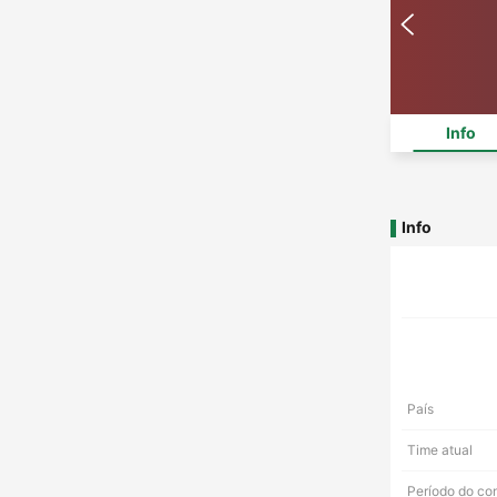
Info
Info
País
Time atual
Período do co