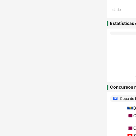
Idade
Estatísticas
Concursos r
Copa do
B
C
C
S