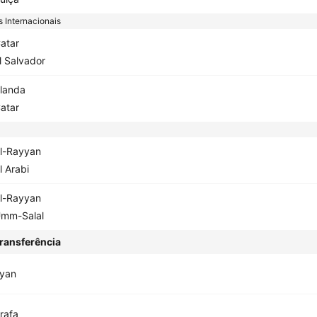
 Internacionais
atar
l Salvador
rlanda
atar
l-Rayyan
l Arabi
l-Rayyan
mm-Salal
ransferência
yyan
rafa