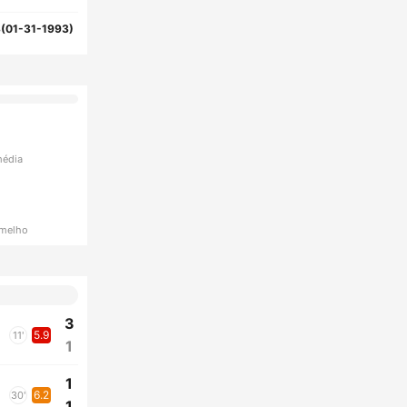
(01-31-1993)
média
rmelho
3
5.9
11'
1
1
6.2
30'
1