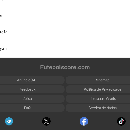
i
rafa
yyan
Futebolscore.com
Anúncio(AD)
Sitemap
Feedback
Política de Privacidade
Aviso
Livescore Grátis
FAQ
Serviço de dados