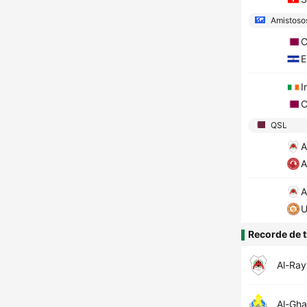
Amistosos
C
E
I
C
QSL
A
A
A
U
Recorde de t
Al-Ra
Al-Gha