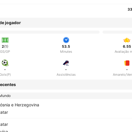
33
 de jogador
2
(1)
53.5
6.55
GS/GP
Minutes
Avaliação 
-
-
-
Gols(P)
Assistências
Amarelo/Ve
ecentes
 Mundo
ósnia e Herzegovina
atar
atar
uíça