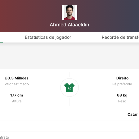
Ahmed Alaaeldin
Estatísticas de jogador
Recorde de transf
£0.3 Milhões
Direito
Valor estimado
Pé preferido
30
177 cm
68 kg
Altura
Peso
Catar
ntrato