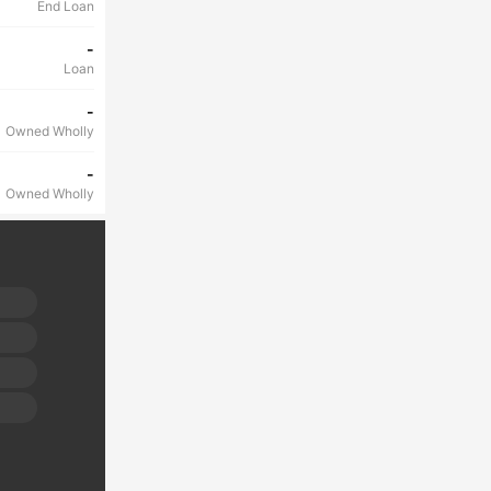
End Loan
-
Loan
-
Owned Wholly
-
Owned Wholly