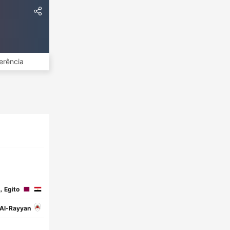
erência
，Egito
Al-Rayyan